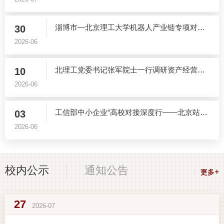
淄博市—北京理工大学机器人产业链专项对接活动...
30
2026-06
北理工党委书记张军院士一行调研资产经营有限公...
10
2026-06
工信部中小企业“高校对接深度行——北京站”活...
03
2026-06
校内公示
通知公告
+
+
更多
更多
PUBLICITY
NOTICENOTICE
27
2026-07