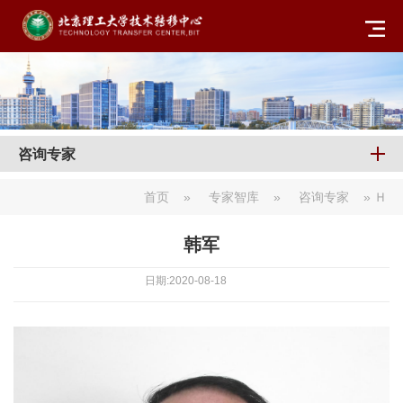
咨询专家
首页
»
专家智库
»
咨询专家
» Ｈ
韩军
日期:2020-08-18