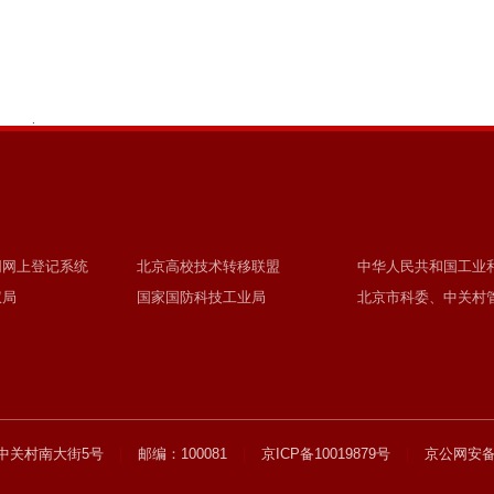
.
同网上登记系统
北京高校技术转移联盟
中华人民共和国工业
权局
国家国防科技工业局
北京市科委、中关村
中关村南大街5号
|
邮编：100081
|
京ICP备10019879号
|
京公网安备11