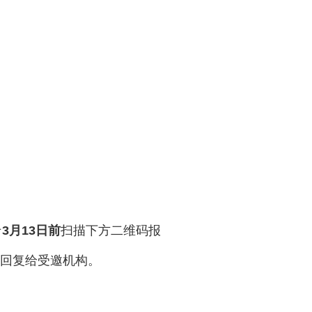
于
3月13日前
扫描下方二维码报
式回复给受邀机构。