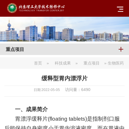
重点项目
首页
»
科技成果
»
重点项目
» 生物医药
缓释型胃内漂浮片
访问量：
6490
日期:2022-05-05
一、成果简介
胃漂浮缓释片(floating tablets)是指制剂口服
后能保持自身密度小于胃内溶液密度，而在胃液中